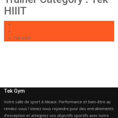
HIIIT
Home
Trainers
Tek HIIIT
Rahma
Tek Gym
Votre salle de sport à Meaux. Performance et bien-être au
rendez-vous ! Venez nous rejoindre pour des entraînements
d'exception et atteignez vos objectifs sportifs avec notre