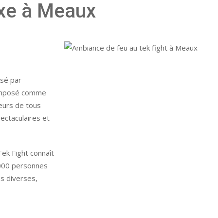
oxe à Meaux
isé par
 imposé comme
eurs de tous
ectaculaires et
ek Fight connaît
 000 personnes
és diverses,