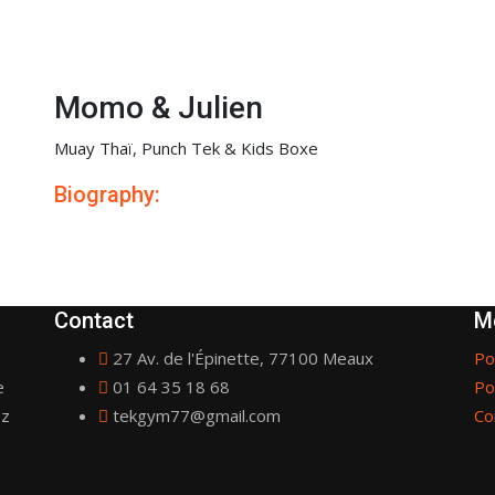
Momo & Julien
Muay Thaï, Punch Tek & Kids Boxe
Biography:
Contact
M
27 Av. de l'Épinette, 77100 Meaux
Po
e
01 64 35 18 68
Po
ez
tekgym77@gmail.com
Co