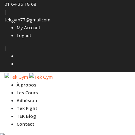
01 64 35 18 68
|
tekgym77@gmail.com
My Account
Logout
|
À propos
Les Cours
Adhésion
Tek Fight
TEK Blog
Contact