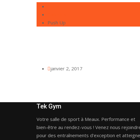
Home
Galleries
Push Up
janvier 2, 2017
Tek Gym
Votre salle de sport à Meaux. Performance et
bien-être au rendez-vous ! Venez nous rejoindr
pour des entraînements d'exception et atteign