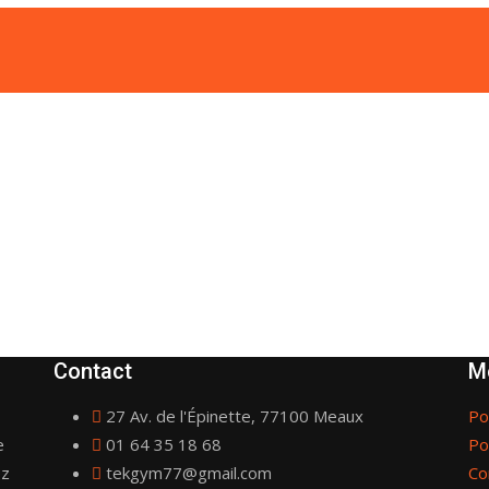
Contact
M
27 Av. de l'Épinette, 77100 Meaux
Po
e
01 64 35 18 68
Po
ez
tekgym77@gmail.com
Co